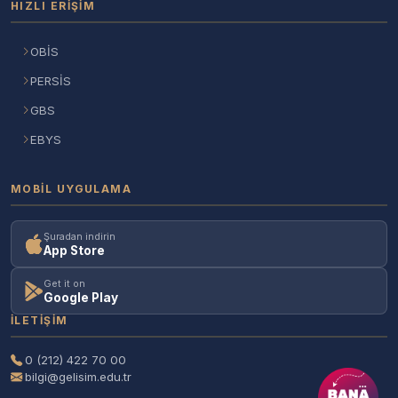
HIZLI ERIŞIM
OBİS
PERSİS
GBS
EBYS
MOBIL UYGULAMA
Şuradan indirin
App Store
Get it on
Google Play
İLETIŞIM
0 (212) 422 70 00
bilgi@gelisim.edu.tr