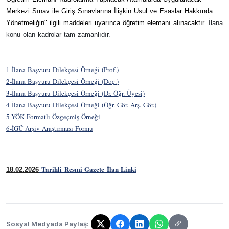
Merkezi Sınav ile Giriş Sınavlarına İlişkin Usul ve Esaslar Hakkında
Yönetmeliğin" ilgili maddeleri uyarınca öğretim elemanı al
ın
acaktır.
İ
lana
konu olan kadrolar tam zamanlıdır.
1-İlana Başvuru Dilekçesi Örneği (Prof.
)
2-
İlana Başvuru Dilekçesi Örneği (
Doç
.
)
3
-İlana Başvuru Dilekçesi Örneği (Dr. Öğr. Üyesi)
4
-İlana Başvuru Dilekçesi Örneği (Öğr. Gör.-Arş. Gör.)
5
-YÖK Formatlı Özgeçmiş Örneği
6-İGÜ Arşiv Araştırması Formu
Tarihli Resmi Gazete İlan Linki
18.02.2026
Sosyal Medyada Paylaş: