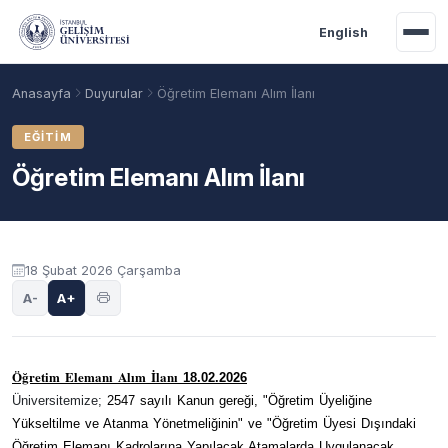
Ana içeriğe geç
English
Anasayfa
Duyurular
Öğretim Elemanı Alım İlanı
EĞITIM
Öğretim Elemanı Alım İlanı
Duyuru içeriği
18 Şubat 2026 Çarşamba
A-
A+
Akademik Takvim
Burslar
Taban Puanlar
Öğretim Elemanı Alım
İlanı
18
.02.2026
Üniversitemize;
2547 sayılı Kanun gereği, "Öğretim Üyeliğine
Yükseltilme ve Atanma Yönetmeliğinin" ve "Öğretim Üyesi Dışındaki
Öğretim Elemanı Kadrolarına Yapılacak Atamalarda Uygulanacak