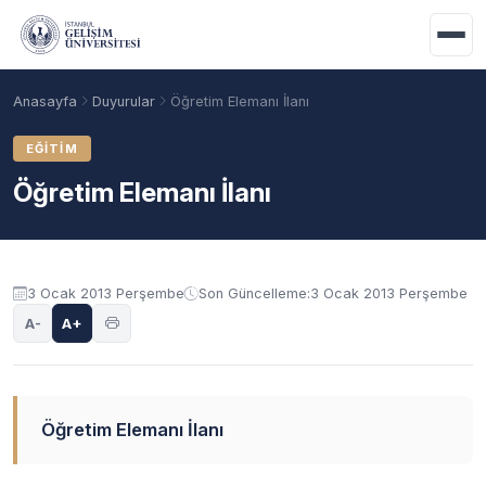
Ana içeriğe geç
Anasayfa
Duyurular
Öğretim Elemanı İlanı
EĞITIM
Öğretim Elemanı İlanı
Duyuru içeriği
3 Ocak 2013 Perşembe
Son Güncelleme:
3 Ocak 2013 Perşembe
A-
A+
Akademik Takvim
Burslar
Taban Puanlar
Öğretim Elemanı İlanı