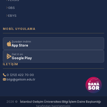
GBS
EBYS
MOBIL UYGULAMA
Şuradan indirin
App Store
Get it on
Google Play
İLETIŞIM
0 (212) 422 70 00
bilgi@gelisim.edu.tr
2026 ©
İstanbul Gelişim Üniversitesi Bilgi İşlem Daire Başkanlığı
tarafından hazırlanmıştır.