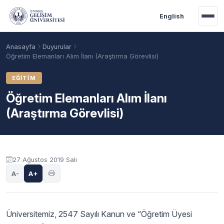
Ana içeriğe geç
English
Anasayfa
Duyurular
Öğretim Elemanları Alım İlanı (Araştırma Görevlisi)
EĞITIM
Öğretim Elemanları Alım İlanı
(Araştırma Görevlisi)
Duyuru içeriği
27 Ağustos 2019 Salı
Akademik Takvim
Burslar
Taban Puanlar
A-
A+
Üniversitemiz, 2547 Sayılı Kanun ve “Öğretim Üyesi