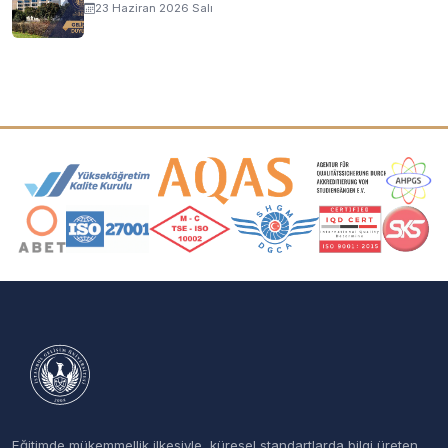
23 Haziran 2026 Salı
Akreditasyon ve Üyelik Logoları
Eğitimde mükemmellik ilkesiyle, küresel standartlarda bilgi üreten,