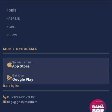
OBİS
PERSİS
GBS
EBYS
MOBIL UYGULAMA
Şuradan indirin
App Store
Get it on
Google Play
İLETIŞIM
0 (212) 422 70 00
bilgi@gelisim.edu.tr