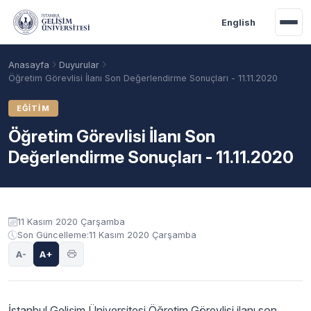
Ana içeriğe geç
English
Anasayfa
Duyurular
Öğretim Görevlisi İlanı Son Değerlendirme Sonuçları - 11.11.2020
EĞITIM
Öğretim Görevlisi İlanı Son
Değerlendirme Sonuçları - 11.11.2020
Duyuru içeriği
11 Kasım 2020 Çarşamba
Son Güncelleme:
11 Kasım 2020 Çarşamba
Akademik Takvim
Burslar
Taban Puanlar
A-
A+
İstanbul Gelişim Üniversitesi Öğretim Görevlisi ilanı son