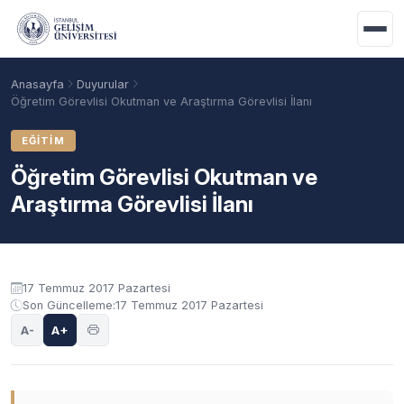
Ana içeriğe geç
Anasayfa
Duyurular
Öğretim Görevlisi Okutman ve Araştırma Görevlisi İlanı
EĞITIM
Öğretim Görevlisi Okutman ve
Araştırma Görevlisi İlanı
Duyuru içeriği
17 Temmuz 2017 Pazartesi
Son Güncelleme:
17 Temmuz 2017 Pazartesi
Akademik Takvim
Burslar
Taban Puanlar
A-
A+