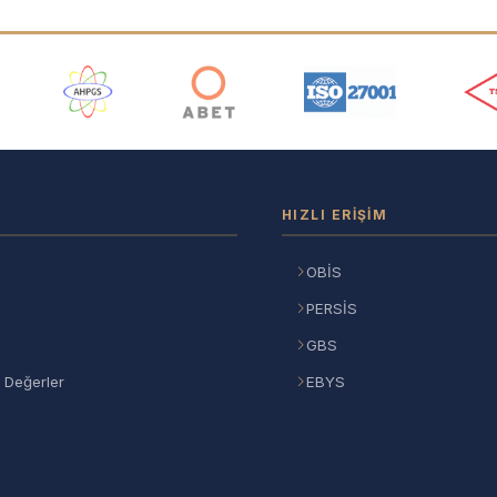
ı
HIZLI ERIŞIM
OBİS
PERSİS
GBS
 Değerler
EBYS