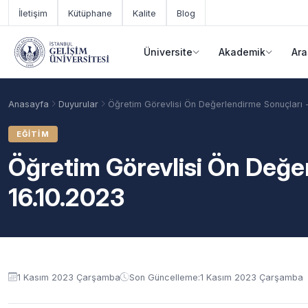
Ana içeriğe geç
İletişim
Kütüphane
Kalite
Blog
Üniversite
Akademik
Ara
Anasayfa
Duyurular
Öğretim Görevlisi Ön Değerlendirme Sonuçları -
EĞITIM
Öğretim Görevlisi Ön Değe
16.10.2023
Duyuru içeriği
Akademik Takvim
Burslar
Taban Puanlar
1 Kasım 2023 Çarşamba
Son Güncelleme:
1 Kasım 2023 Çarşamba