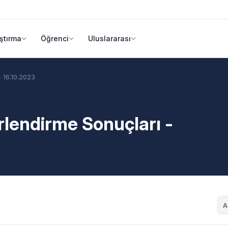
ştırma
Öğrenci
Uluslararası
 16.10.2023
rlendirme Sonuçları -
A