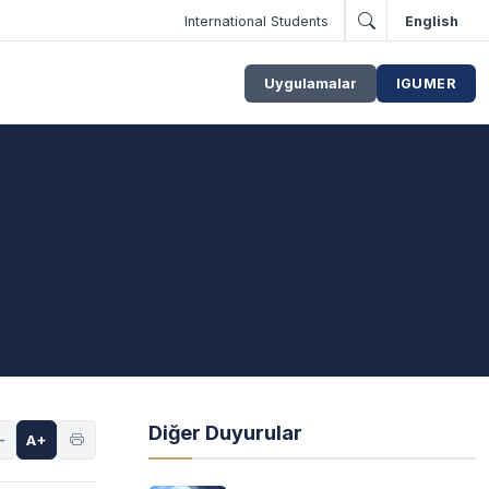
International Students
English
Uygulamalar
IGUMER
Diğer Duyurular
-
A+