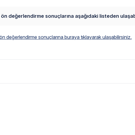
ı ön değerlendirme sonuçlarına aşağıdaki listeden ulaşabi
ön değerlendirme sonuçlarına buraya tıklayarak ulaşabilirsiniz.