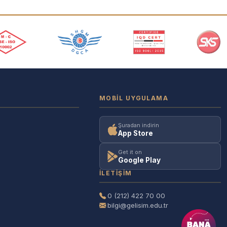
MOBIL UYGULAMA
Şuradan indirin
App Store
Get it on
Google Play
İLETIŞIM
0 (212) 422 70 00
bilgi@gelisim.edu.tr