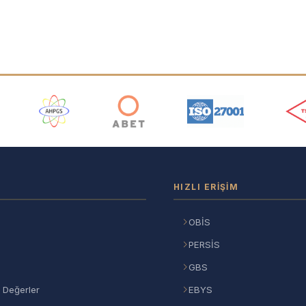
ı
HIZLI ERIŞIM
OBİS
PERSİS
GBS
 Değerler
EBYS