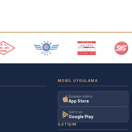
MOBIL UYGULAMA
Şuradan indirin
App Store
Get it on
Google Play
İLETIŞIM