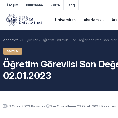
Ana içeriğe geç
İletişim
Kütüphane
Kalite
Blog
Üniversite
Akademik
Ara
Anasayfa
Duyurular
Öğretim Görevlisi Son Değerlendirme Sonuçları
EĞITIM
Öğretim Görevlisi Son Değ
02.01.2023
Duyuru içeriği
Akademik Takvim
Burslar
Taban Puanlar
23 Ocak 2023 Pazartesi
Son Güncelleme:
23 Ocak 2023 Pazartesi