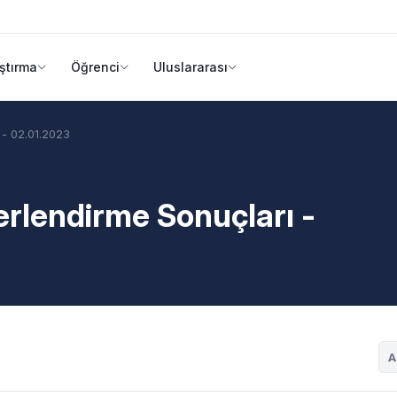
ştırma
Öğrenci
Uluslararası
 - 02.01.2023
erlendirme Sonuçları -
A