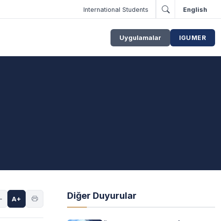
International Students
English
Uygulamalar
IGUMER
Diğer Duyurular
-
A+