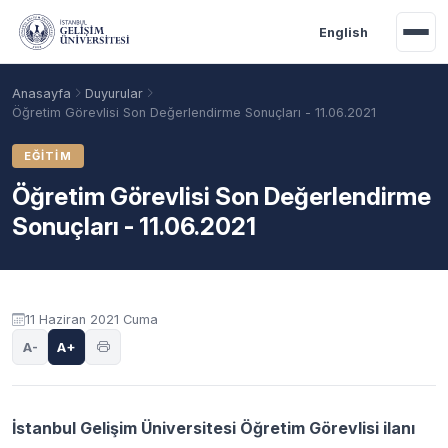
Ana içeriğe geç
English
Anasayfa
Duyurular
Öğretim Görevlisi Son Değerlendirme Sonuçları - 11.06.2021
EĞITIM
Öğretim Görevlisi Son Değerlendirme
Sonuçları - 11.06.2021
Duyuru içeriği
11 Haziran 2021 Cuma
Akademik Takvim
Burslar
Taban Puanlar
A-
A+
İstanbul Gelişim Üniversitesi Öğretim Görevlisi ilanı