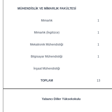
MÜHENDİSLİK VE MİMARLIK FAKÜLTESİ
Mimarlık
1
Mimarlık (İngilizce)
1
Mekatronik Mühendisliği
1
Bilgisayar Mühendisliği
1
İnşaat Mühendisliği
TOPLAM
13
Yabancı Diller Yüksekokulu