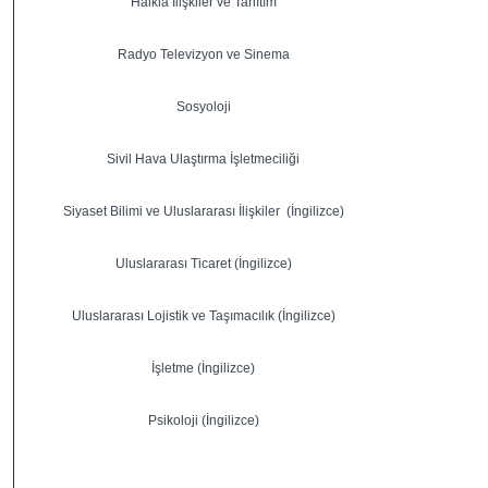
Halkla İlişkiler ve Tanıtım
Radyo Televizyon ve Sinema
Sosyoloji
Sivil Hava Ulaştırma İşletmeciliği
Siyaset Bilimi ve Uluslararası İlişkiler (İngilizce)
Uluslararası Ticaret (İngilizce)
Uluslararası Lojistik ve Taşımacılık (İngilizce)
İşletme (İngilizce)
Psikoloji (İngilizce)