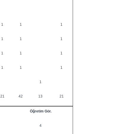
1
1
1
1
1
1
1
1
1
1
1
1
1
21
42
13
21
Öğretim Gör.
4