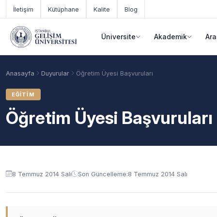
Ana içeriğe geç
İletişim
Kütüphane
Kalite
Blog
Üniversite
Akademik
Ara
Anasayfa
Duyurular
Öğretim Üyesi Başvuruları
EĞITIM
Öğretim Üyesi Başvuruları
Duyuru içeriği
8 Temmuz 2014 Salı
Son Güncelleme:
8 Temmuz 2014 Salı
Akademik Takvim
Burslar
Taban Puanlar