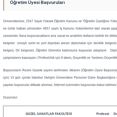
Öğretim Üyesi Başvuruları
Üniversitemize; 2547 Sayılı Yüksek Öğretim Kanunu ve "Öğretim Üyeliğine Yüksel
ve özlük hakları yönünden 4857 sayılı İş Kanunu hükümlerine tabi olarak aşağı
zamanlıdır. İlana başvuracakların ana sanat ve anabilim dallarını belirtir bir di
belgeler (onaylı suret ve yurt dışından alınan diplomalar için denklik belgesi
belgesi, Dil belgesini, Öğretim Görevlisi kadrosuna başvuran adayların Diplo
çalışmalarını kapsayan ( Profesörlük için 6 takım, Doçentlik ve Yardımcı Doçentlik
Başvuruların Resmi Gazete yayımı tarihinden itibaren (Öğretim Üyesi Başvuruları
için) 15 gün içinde İstanbul Gelişim Üniversitesi Personel Daire Başkanlığına 
yapılan başvurular dikkate alınmaz. İnternet üzerinden başvurular kabul edilmez
Duyurulur.
GÜZEL SANATLAR FAKÜLTESİ
Profesör
D