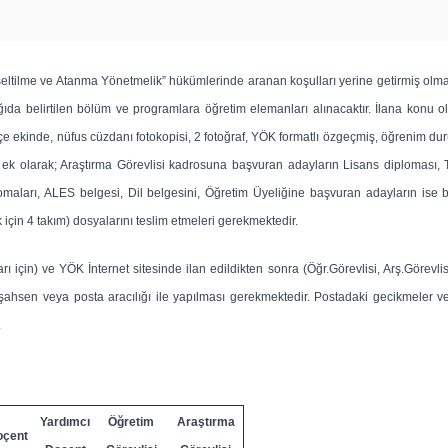
tilme ve Atanma Yönetmelik” hükümlerinde aranan koşulları yerine getirmiş olmak 
da belirtilen bölüm ve programlara öğretim elemanları alınacaktır. İlana konu o
lekçe ekinde, nüfus cüzdanı fotokopisi, 2 fotoğraf, YÖK formatlı özgeçmiş, öğrenim 
) ek olarak; Araştırma Görevlisi kadrosuna başvuran adayların Lisans diploması, 
maları, ALES belgesi, Dil belgesini, Öğretim Üyeliğine başvuran adayların ise b
 için 4 takım) dosyalarını teslim etmeleri gerekmektedir.
 için) ve YÖK İnternet sitesinde ilan edildikten sonra (Öğr.Görevlisi, Arş.Görevl
şahsen veya posta aracılığı ile yapılması gerekmektedir. Postadaki gecikmeler ve
.
Yardımcı
Öğretim
Araştırma
oçent