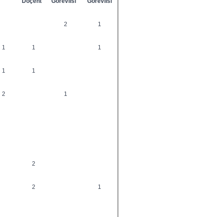
Doçent
Görevlisi
Görevlisi
2
1
1
1
1
1
1
2
1
2
2
1