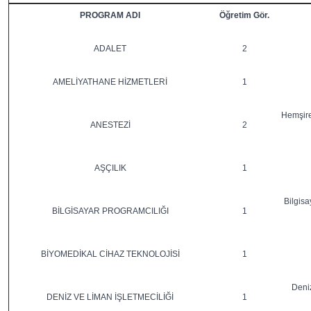
PROGRAM ADI
Öğretim Gör.
ADALET
2
AMELİYATHANE HİZMETLERİ
1
Hemşire
ANESTEZİ
2
AŞÇILIK
1
Bilgisa
BİLGİSAYAR PROGRAMCILIĞI
1
BİYOMEDİKAL CİHAZ TEKNOLOJİSİ
1
Deniz
DENİZ VE LİMAN İŞLETMECİLİĞİ
1