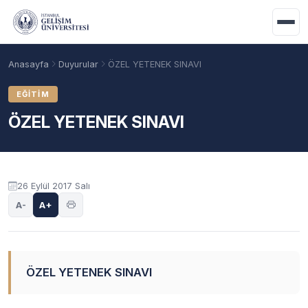
Ana içeriğe geç
Anasayfa
Duyurular
ÖZEL YETENEK SINAVI
EĞITIM
ÖZEL YETENEK SINAVI
Duyuru içeriği
26 Eylül 2017 Salı
A-
A+
Akademik Takvim
Burslar
Taban Puanlar
ÖZEL YETENEK SINAVI