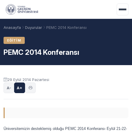
Ana içeriğe geç
Anasayfa
Duyurular
PEMC 2014 Konferansı
EĞITIM
PEMC 2014 Konferansı
Duyuru içeriği
29 Eylül 2014 Pazartesi
A-
A+
Akademik Takvim
Burslar
Taban Puanlar
Üniversitemizin desteklemiş olduğu PEMC 2014 Konferansı Eylül 21-22-