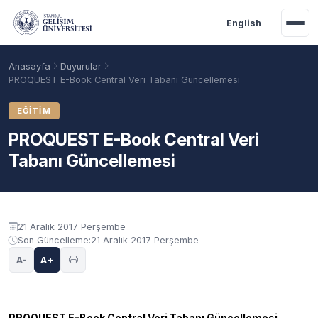
Ana içeriğe geç
English
Anasayfa
Duyurular
PROQUEST E-Book Central Veri Tabanı Güncellemesi
EĞITIM
PROQUEST E-Book Central Veri
Tabanı Güncellemesi
Duyuru içeriği
21 Aralık 2017 Perşembe
Son Güncelleme:
21 Aralık 2017 Perşembe
Akademik Takvim
Burslar
Taban Puanlar
A-
A+
PROQUEST E-Book Central Veri Tabanı Güncellemesi