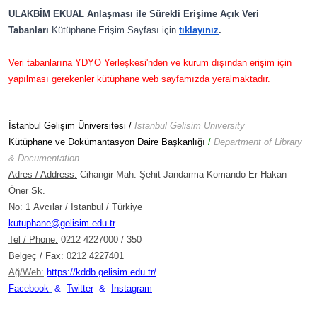
ULAKBİM EKUAL Anlaşması ile Sürekli
Erişime
Açık Veri
Tabanları
K
ütüphane Erişim Sayfası için
tıklayınız
.
Veri tabanlarına YDYO Yerleşkesi'nden ve kurum dışından erişim için
yapılması gerekenler kütüphane web sayfamızda yeralmaktadır.
İstanbul Gelişim Üniversitesi /
Istanbul Gelisim University
Kütüphane ve Dokümantasyon Daire Başkanlığı
/
Department of Library
& Documentation
Adres / Address:
Cihangir Mah. Şehit Jandarma Komando Er
Hakan
Öner Sk.
No: 1
Avcılar / İstanbul / Türkiye
kutuphane@gelisim.edu.tr
Tel / Phone:
0212 4227000 / 350
Belgeç / Fax:
0212 4227401
Ağ/Web:
https://kddb.gelisim.ed
u.tr/
Facebook
&
Twitter
&
Instagram