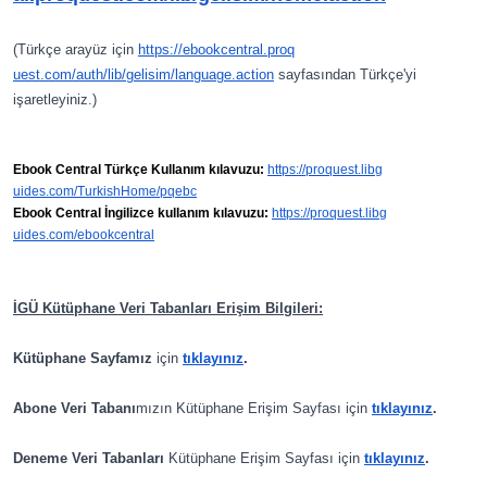
(Türkçe arayüz için
https://ebookcentral.proq
uest.com/auth/lib/gelisim/lang
uage.action
sayfasından Türkçe'yi
işaretleyiniz.)
Ebook Central Türkçe Kullanım kılavuzu:
https://proquest.libg
uides.com/TurkishHome/pqebc
Ebook Central İngilizce kullanım kılavuzu:
https://proquest.libg
uides.com/ebookcentral
İGÜ Kütüphane Veri Tabanları Erişim Bilgileri:
Kütüphane Sayfamız
i
çin
tıklayınız
.
Abone Veri Tabanı
mızın Kütüphane Erişim Sayfası için
tıklayınız
.
Deneme Veri Tabanları
K
ütüphane Erişim Sayfası için
tıklayınız
.