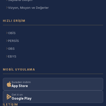
Vizyon, Misyon ve Değerler
HIZLI ERIŞIM
OBİS
PERSİS
GBS
EBYS
MOBIL UYGULAMA
Şuradan indirin
App Store
Get it on
Google Play
İLETIŞIM