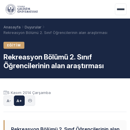
Ana içeriğe geç
Anasayfa
Duyurular
Rekreasyon Bölümü 2. Sınıf Öğrencilerinin alan araştırması
EĞITIM
Rekreasyon Bölümü 2. Sınıf
Öğrencilerinin alan araştırması
Duyuru içeriği
5 Kasım 2014 Çarşamba
Akademik Takvim
Burslar
Taban Puanlar
A-
A+
Rekreasyon Bölümü 2. Sınıf Öğrencilerinin alan