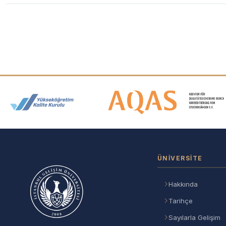
Akreditasyon ve Üyelik Logolar
ÜNIVERSITE
Hakkında
Tarihçe
Sayılarla Gelişim