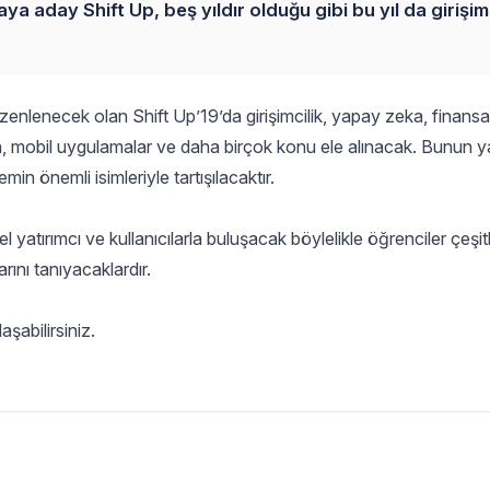
a aday Shift Up, beş yıldır olduğu gibi bu yıl da girişim
nlenecek olan Shift Up’19’da girişimcilik, yapay zeka, finansal 
un, mobil uygulamalar ve daha birçok konu ele alınacak. Bunun ya
in önemli isimleriyle tartışılacaktır.
l yatırımcı ve kullanıcılarla buluşacak böylelikle öğrenciler çeşitl
rını tanıyacaklardır.
aşabilirsiniz.