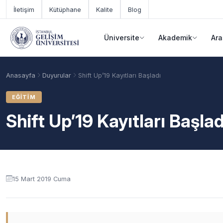
Ana içeriğe geç
İletişim
Kütüphane
Kalite
Blog
Üniversite
Akademik
Ara
Anasayfa
Duyurular
Shift Up’19 Kayıtları Başladı
EĞITIM
Shift Up’19 Kayıtları Başlad
Duyuru içeriği
15 Mart 2019 Cuma
Akademik Takvim
Burslar
Taban Puanlar