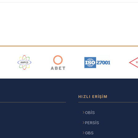
ı
HIZLI ERIŞIM
OBİS
PERSİS
GBS