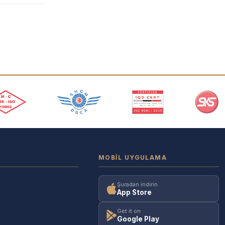
MOBIL UYGULAMA
Şuradan indirin
App Store
Get it on
Google Play