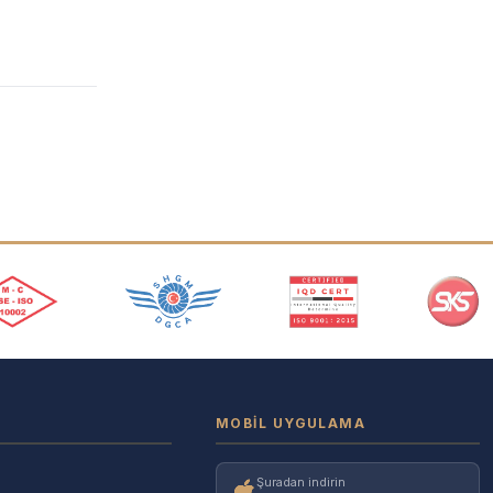
MOBIL UYGULAMA
Şuradan indirin