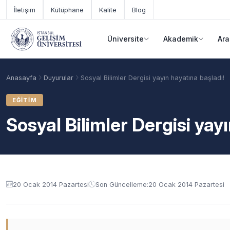
Ana içeriğe geç
İletişim
Kütüphane
Kalite
Blog
Üniversite
Akademik
Ara
Anasayfa
Duyurular
Sosyal Bilimler Dergisi yayın hayatına başladı!
EĞITIM
Sosyal Bilimler Dergisi yay
Duyuru içeriği
20 Ocak 2014 Pazartesi
Son Güncelleme:
20 Ocak 2014 Pazartesi
Akademik Takvim
Burslar
Taban Puanlar