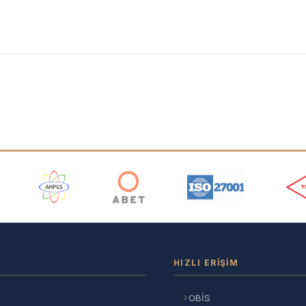
ı
HIZLI ERIŞIM
OBİS