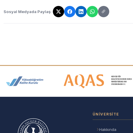
Sosyal Medyada Paylaş:
Bağlantı kopyalandı!
Akreditasyon ve Üyelik Logolar
ÜNIVERSITE
Hakkında