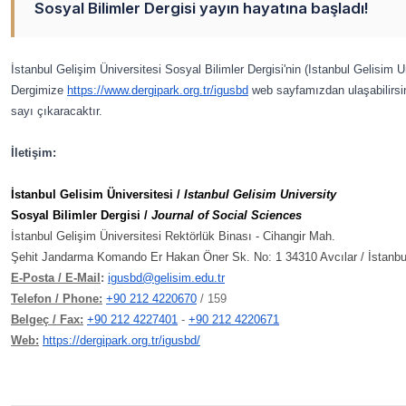
Sosyal Bilimler Dergisi yayın hayatına başladı!
İstanbul Gelişim Üniversitesi Sosyal Bilimler Dergisi'nin (Istanbul Gelisim 
Dergimize
https://www.
dergipark.org.tr/
igusbd
web sayfamızdan ulaşabilirsin
sayı çıkaracaktır.
İletişim:
İstanbul Gelisim Üniversitesi /
Istanbul Gelisim University
Sosyal Bilimler Dergisi /
Journal of Social Sciences
İstanbul Gelişim Üniversitesi Rektörlük Binası -
Cihangir Mah.
Şehit Jandarma Komando Er
Hakan Öner Sk.
No: 1
34310 Avcılar / İstanbu
E-Posta / E-Mail
:
igusbd@gelisim.edu.tr
Telefon / Phone:
+90 212 4220670
/ 159
Belgeç / Fax:
+90 212 4227401
-
+90 212 4220671
Web:
https://dergipark.org.tr/igusbd/