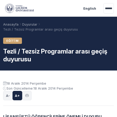
Ana içeriğe geç
English
Anasayfa
Duyurular
Tezli / Tezsiz Programlar arası geçiş duyurusu
EĞITIM
Tezli / Tezsiz Programlar arası geçiş
duyurusu
Duyuru içeriği
18 Aralık 2014 Perşembe
Son Güncelleme:
18 Aralık 2014 Perşembe
Akademik Takvim
Burslar
Taban Puanlar
A-
A+
LİSANSÜSTÜ ÖĞRENCİLERİNE ÖNEMLİ DUYURU