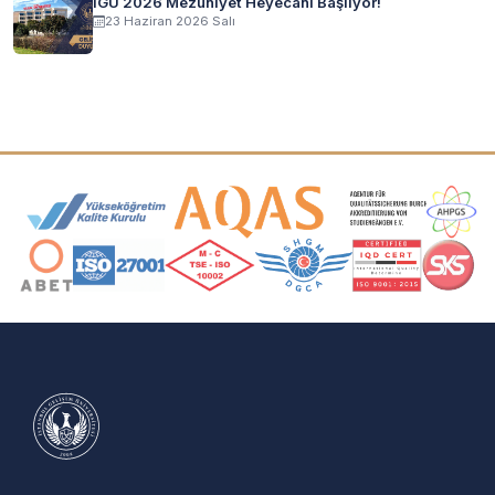
İGÜ 2026 Mezuniyet Heyecanı Başlıyor!
23 Haziran 2026 Salı
Akreditasyon ve Üyelik Logoları