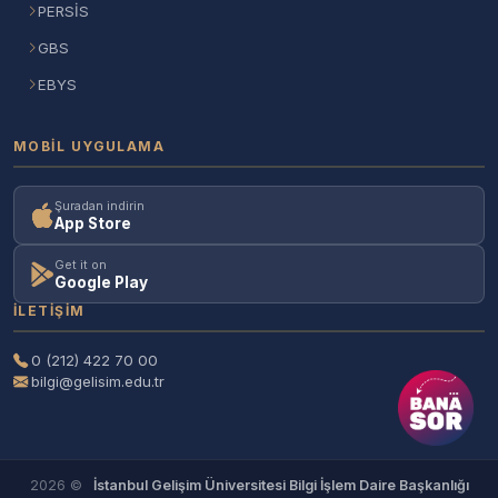
PERSİS
GBS
EBYS
MOBIL UYGULAMA
Şuradan indirin
App Store
Get it on
Google Play
İLETIŞIM
0 (212) 422 70 00
bilgi@gelisim.edu.tr
2026 ©
İstanbul Gelişim Üniversitesi Bilgi İşlem Daire Başkanlığı