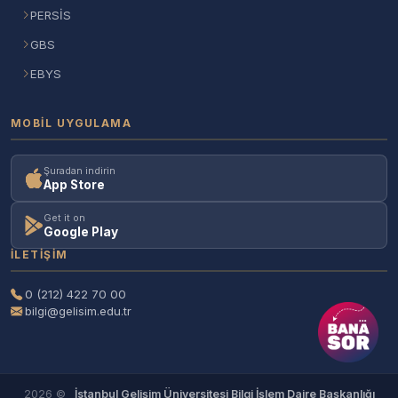
PERSİS
GBS
EBYS
MOBIL UYGULAMA
Şuradan indirin
App Store
Get it on
Google Play
İLETIŞIM
0 (212) 422 70 00
bilgi@gelisim.edu.tr
2026 ©
İstanbul Gelişim Üniversitesi Bilgi İşlem Daire Başkanlığı