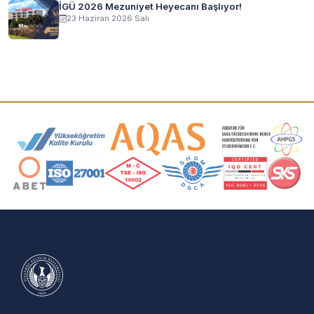
İGÜ 2026 Mezuniyet Heyecanı Başlıyor!
23 Haziran 2026 Salı
Akreditasyon ve Üyelik Logoları