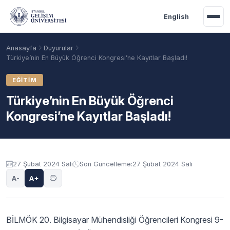
Ana içeriğe geç
English
Anasayfa
Duyurular
Türkiye’nin En Büyük Öğrenci Kongresi’ne Kayıtlar Başladı!
EĞITIM
Türkiye’nin En Büyük Öğrenci
Kongresi’ne Kayıtlar Başladı!
Duyuru içeriği
27 Şubat 2024 Salı
Son Güncelleme:
27 Şubat 2024 Salı
Akademik Takvim
Burslar
Taban Puanlar
A-
A+
BİLMÖK 20. Bilgisayar Mühendisliği Öğrencileri Kongresi 9-