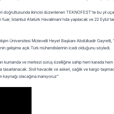
leri doğrultusunda ikincisi düzenlenen TEKNOFEST'te bu yıl uç
 fuar, İstanbul Atatürk Havalimanı'nda yapılacak ve 22 Eylül ta
lişim Üniversitesi Mütevelli Heyet Başkanı Abdülkadir Gayretli,
n gelişime açık Türk mühendislerinin icadı olduğunu söyledi.
aktan kumanda ve merkezi sürüş özelliğine sahip hem karada he
da tasarlanacak. Sivil havacılık ve askeri, sağlık ve kargo taşımac
ham kaynağı olacağına inanıyoruz"