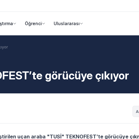
ştırma
Öğrenci
Uluslararası
ıyor
EST’te görücüye çıkıyor
A
eliştirilen uçan araba "TUSİ" TEKNOFEST’te görücüye çıkı