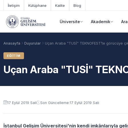
Ana içeriğe geç
İletişim
Kütüphane
Kalite
Blog
Üniversite
Akademik
Ara
Anasayfa
Duyurular
Uçan Araba "TUSİ" TEKNOFEST’te görücüye çık
EĞITIM
Uçan Araba "TUSİ" TEKNOF
Duyuru içeriği
17 Eylül 2019 Salı
Son Güncelleme:
17 Eylül 2019 Salı
Akademik Takvim
Burslar
Taban Puanlar
İstanbul Gelişim Üniversitesi'nin kendi imkânlarıyla g