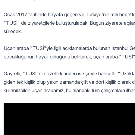
Ocak 2017 tarihinde hayata geçen ve Türkiye'nin milli hedef
"TUSİ" de ziyaretçilerle buluşturulacak. Bugün ziyarete açılan
sürecek.
Uçan araba "TUSİ"yle ilgili açıklamalarda bulunan İstanbul Ge
çocukluğunun hayali olduğunu belirterek, uçan araba "TUSİ"ni
Gayretli, "TUSİ"nin özelliklerinden ise şöyle bahsetti: "Uz
giden tek kişilik olup yakın zamanda çift ve dört kişilik olarak 
kullanılabilen uçan arabamız, bu alandaki tüm çalışmalara il