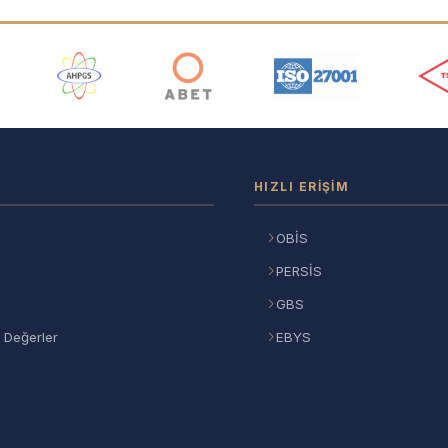
ı
HIZLI ERIŞIM
OBİS
PERSİS
GBS
 Değerler
EBYS