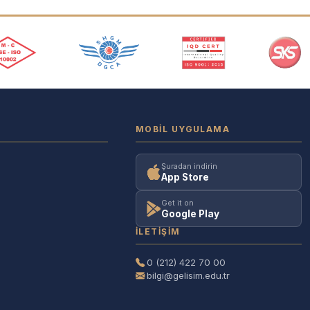
MOBIL UYGULAMA
Şuradan indirin
App Store
Get it on
Google Play
İLETIŞIM
0 (212) 422 70 00
bilgi@gelisim.edu.tr