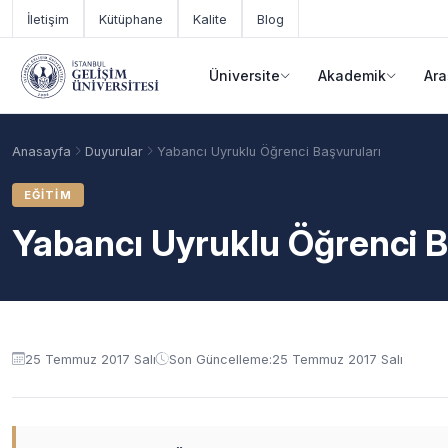
Ana içeriğe geç
İletişim
Kütüphane
Kalite
Blog
Üniversite
Akademik
Ara
Anasayfa
Duyurular
Yabancı Uyruklu Öğrenci Başvuruları
EĞITIM
Yabancı Uyruklu Öğrenci B
Duyuru içeriği
25 Temmuz 2017 Salı
Son Güncelleme:
25 Temmuz 2017 Salı
Akademik Takvim
Burslar
Taban Puanlar