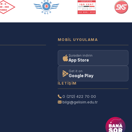
MOBIL UYGULAMA
Şuradan indirin
App Store
Get it on
Google Play
İLETIŞIM
0 (212) 422 70 00
bilgi@gelisim.edu.tr