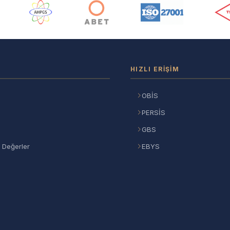
ı
HIZLI ERIŞIM
OBİS
PERSİS
GBS
 Değerler
EBYS