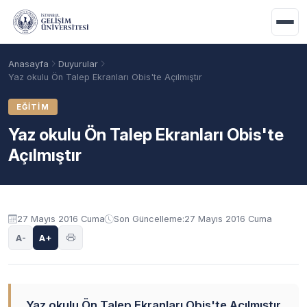
Ana içeriğe geç
Anasayfa
Duyurular
Yaz okulu Ön Talep Ekranları Obis'te Açılmıştır
EĞITIM
Yaz okulu Ön Talep Ekranları Obis'te
Açılmıştır
Duyuru içeriği
27 Mayıs 2016 Cuma
Son Güncelleme:
27 Mayıs 2016 Cuma
Akademik Takvim
Burslar
Taban Puanlar
A-
A+
Yaz okulu Ön Talep Ekranları Obis'te Açılmıştır.