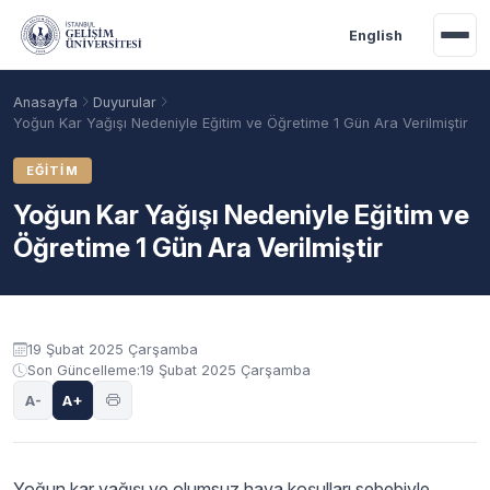
Ana içeriğe geç
English
Anasayfa
Duyurular
Yoğun Kar Yağışı Nedeniyle Eğitim ve Öğretime 1 Gün Ara Verilmiştir
EĞITIM
Yoğun Kar Yağışı Nedeniyle Eğitim ve
Öğretime 1 Gün Ara Verilmiştir
Duyuru içeriği
19 Şubat 2025 Çarşamba
Son Güncelleme:
19 Şubat 2025 Çarşamba
Akademik Takvim
Burslar
Taban Puanlar
A-
A+
Yoğun kar yağışı ve olumsuz hava koşulları sebebiyle