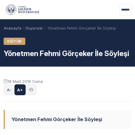
Ana içeriğe geç
Anasayfa
Duyurular
Yönetmen Fehmi Görçeker İle Söyleşi
EĞITIM
Yönetmen Fehmi Görçeker İle Söyleşi
Duyuru içeriği
18 Mart 2016 Cuma
A-
A+
Akademik Takvim
Burslar
Taban Puanlar
Yönetmen Fehmi Görçeker İle Söyleşi