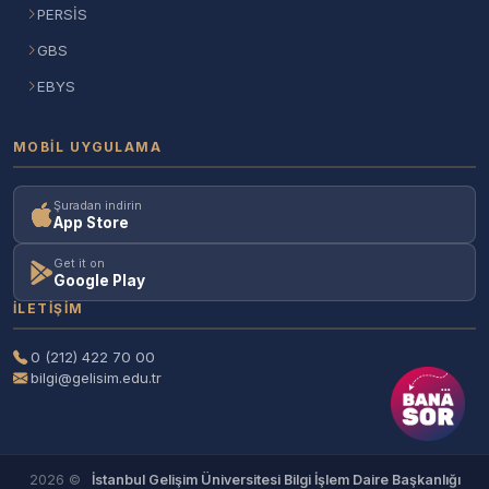
PERSİS
GBS
EBYS
MOBIL UYGULAMA
Şuradan indirin
App Store
Get it on
Google Play
İLETIŞIM
0 (212) 422 70 00
bilgi@gelisim.edu.tr
2026 ©
İstanbul Gelişim Üniversitesi Bilgi İşlem Daire Başkanlığı