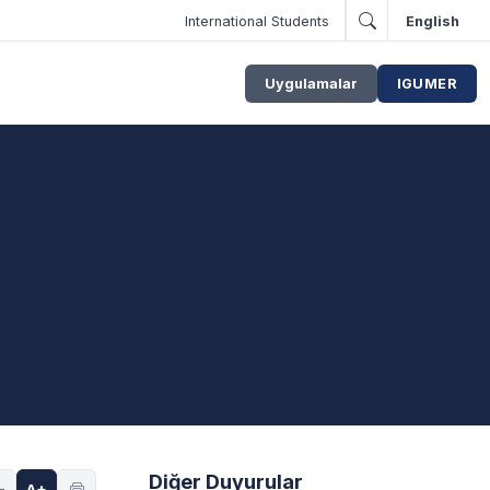
International Students
English
Uygulamalar
IGUMER
Diğer Duyurular
-
A+