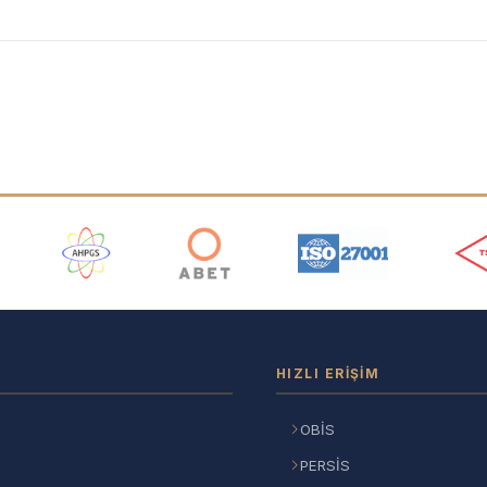
ı
HIZLI ERIŞIM
OBİS
PERSİS