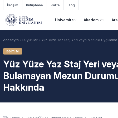
Ana içeriğe geç
İletişim
Kütüphane
Kalite
Blog
Üniversite
Akademik
Ara
Anasayfa
Duyurular
Yüz Yüze Yaz Staj Yeri veya Mesleki Uygulam
EĞITIM
Yüz Yüze Yaz Staj Yeri ve
Bulamayan Mezun Durumun
Hakkında
Akademik Takvim
Burslar
Taban Puanlar
Duyuru içeriği
6 Temmuz 2021 Salı
Son Güncelleme:
6 Temmuz 2021 Salı