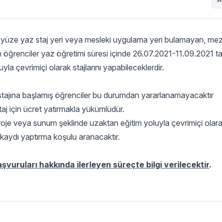
z yüze yaz staj yeri veya mesleki uygulama yeri bulamayan, me
ğrenciler yaz öğretimi süresi içinde 26.07.2021-11.09.2021 tar
a çevrimiçi olarak stajlarını yapabileceklerdir.
stajına başlamış öğrenciler bu durumdan yararlanamayacaktır
j için ücret yatırmakla yükümlüdür.
oje veya sunum şeklinde uzaktan eğitim yoluyla çevrimiçi ola
 kaydı yaptırma koşulu aranacaktır.
şvuruları hakkında ilerleyen süreçte bilgi verilecektir
.