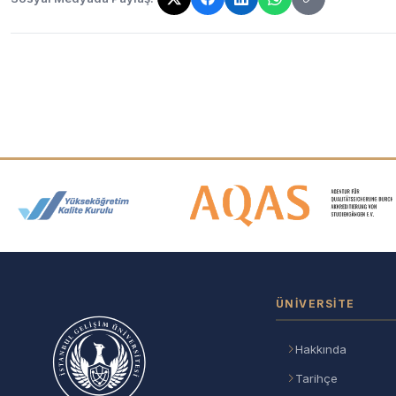
Bağlantı kopyalandı!
Akreditasyon ve Üyelik Logolar
ÜNIVERSITE
Hakkında
Tarihçe