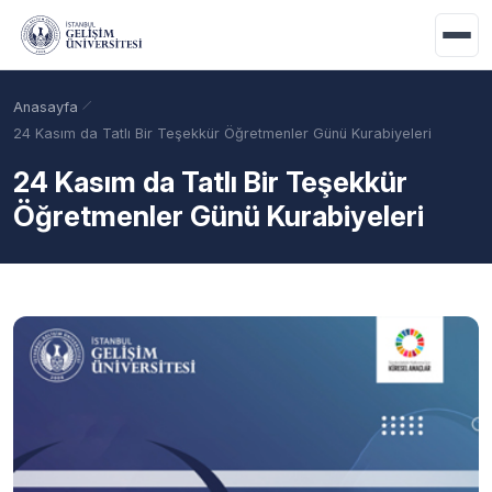
Ana içeriğe geç
Anasayfa
24 Kasım da Tatlı Bir Teşekkür Öğretmenler Günü Kurabiyeleri
24 Kasım da Tatlı Bir Teşekkür
Öğretmenler Günü Kurabiyeleri
Akademik Takvim
Burslar
Taban Puanlar