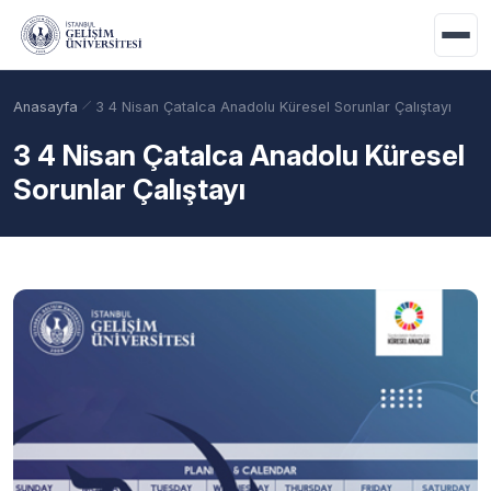
Ana içeriğe geç
Anasayfa
3 4 Nisan Çatalca Anadolu Küresel Sorunlar Çalıştayı
3 4 Nisan Çatalca Anadolu Küresel
Sorunlar Çalıştayı
Akademik Takvim
Burslar
Taban Puanlar