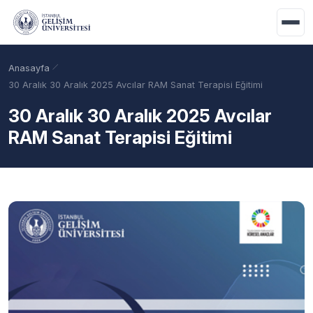
Ana içeriğe geç
Anasayfa
30 Aralık 30 Aralık 2025 Avcılar RAM Sanat Terapisi Eğitimi
30 Aralık 30 Aralık 2025 Avcılar
RAM Sanat Terapisi Eğitimi
Akademik Takvim
Burslar
Taban Puanlar