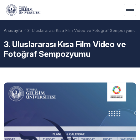
Ana içeriğe geç
Anasayfa
3. Uluslararası Kısa Film Video ve Fotoğraf Sempozyumu
3. Uluslararası Kısa Film Video ve
Fotoğraf Sempozyumu
Akademik Takvim
Burslar
Taban Puanlar