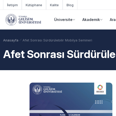
Ana içeriğe geç
İletişim
Kütüphane
Kalite
Blog
Üniversite
Akademik
Ara
Anasayfa
Afet Sonrası Sürdürülebilir Mobilya Semineri
Afet Sonrası Sürdürüle
Akademik Takvim
Burslar
Taban Puanlar