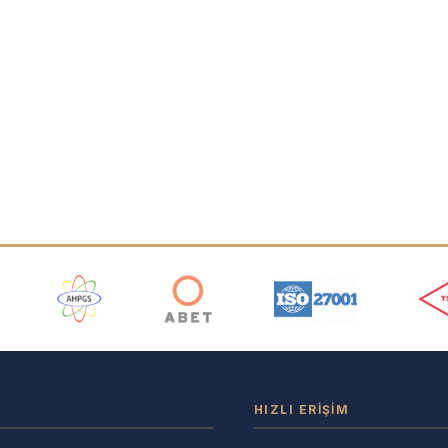
ı
HIZLI ERIŞIM