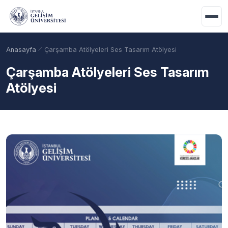
Ana içeriğe geç
Anasayfa
Çarşamba Atölyeleri Ses Tasarım Atölyesi
Çarşamba Atölyeleri Ses Tasarım
Atölyesi
Akademik Takvim
Burslar
Taban Puanlar