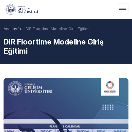
Ana içeriğe geç
Anasayfa
DIR Floortime Modeline Giriş Eğitimi
DIR Floortime Modeline Giriş
Eğitimi
Akademik Takvim
Burslar
Taban Puanlar