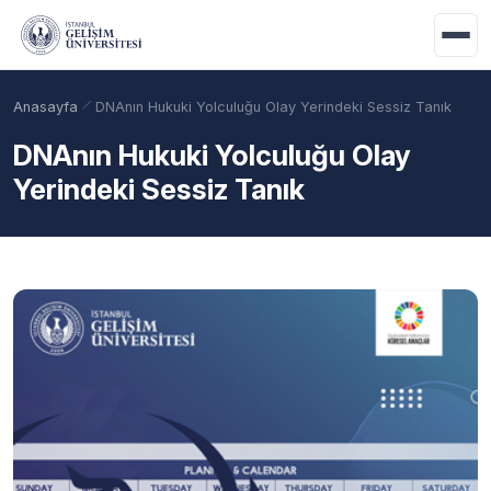
Ana içeriğe geç
Anasayfa
DNAnın Hukuki Yolculuğu Olay Yerindeki Sessiz Tanık
DNAnın Hukuki Yolculuğu Olay
Yerindeki Sessiz Tanık
Akademik Takvim
Burslar
Taban Puanlar