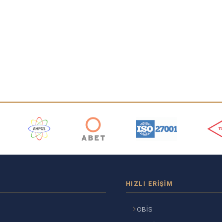
ı
HIZLI ERIŞIM
OBİS