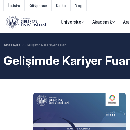
Ana içeriğe geç
İletişim
Kütüphane
Kalite
Blog
Üniversite
Akademik
Ara
Anasayfa
Gelişimde Kariyer Fuarı
Gelişimde Kariyer Fuar
Akademik Takvim
Burslar
Taban Puanlar