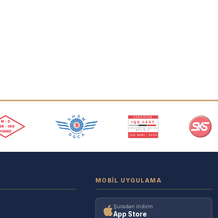
MOBIL UYGULAMA
Şuradan indirin
App Store