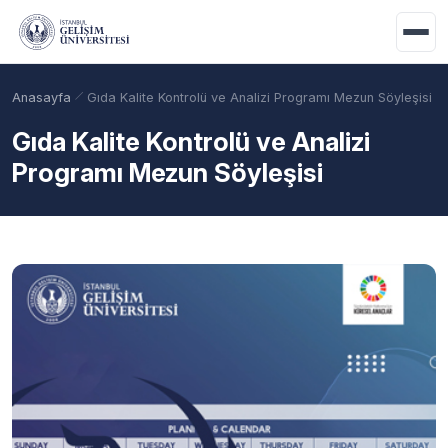
Ana içeriğe geç
Anasayfa
Gıda Kalite Kontrolü ve Analizi Programı Mezun Söyleşisi
Gıda Kalite Kontrolü ve Analizi
Programı Mezun Söyleşisi
Akademik Takvim
Burslar
Taban Puanlar