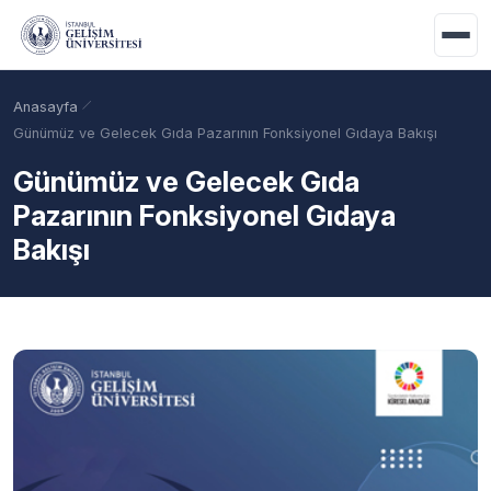
Ana içeriğe geç
Anasayfa
Günümüz ve Gelecek Gıda Pazarının Fonksiyonel Gıdaya Bakışı
Günümüz ve Gelecek Gıda
Pazarının Fonksiyonel Gıdaya
Bakışı
Akademik Takvim
Burslar
Taban Puanlar