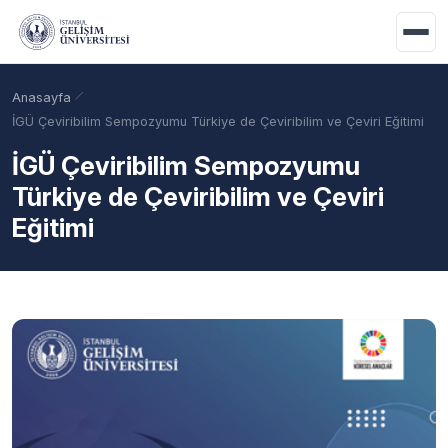
Ana içeriğe geç
Anasayfa
İGÜ Çeviribilim Sempozyumu Türkiye de Çeviribilim ve Çeviri Eğitimi
İGÜ Çeviribilim Sempozyumu
Türkiye de Çeviribilim ve Çeviri
Eğitimi
Akademik Takvim
Burslar
Taban Puanlar