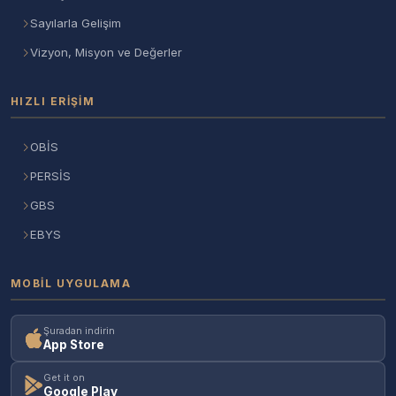
Sayılarla Gelişim
Vizyon, Misyon ve Değerler
HIZLI ERIŞIM
OBİS
PERSİS
GBS
EBYS
MOBIL UYGULAMA
Şuradan indirin
App Store
Get it on
Google Play