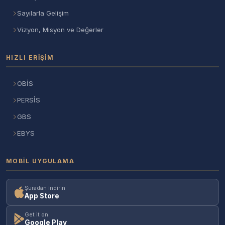
Sayılarla Gelişim
Vizyon, Misyon ve Değerler
HIZLI ERIŞIM
OBİS
PERSİS
GBS
EBYS
MOBIL UYGULAMA
Şuradan indirin
App Store
Get it on
Google Play