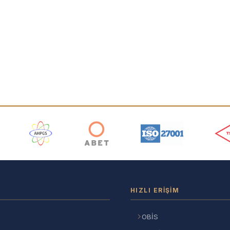
ı
HIZLI ERIŞIM
OBİS