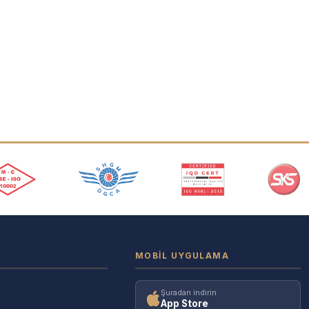
MOBIL UYGULAMA
Şuradan indirin
App Store