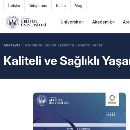
Ana içeriğe geç
İletişim
Kütüphane
Kalite
Blog
Üniversite
Akademik
Ara
Anasayfa
Kaliteli ve Sağlıklı Yaşamda Zamanın Değeri
Kaliteli ve Sağlıklı Y
Akademik Takvim
Burslar
Taban Puanlar