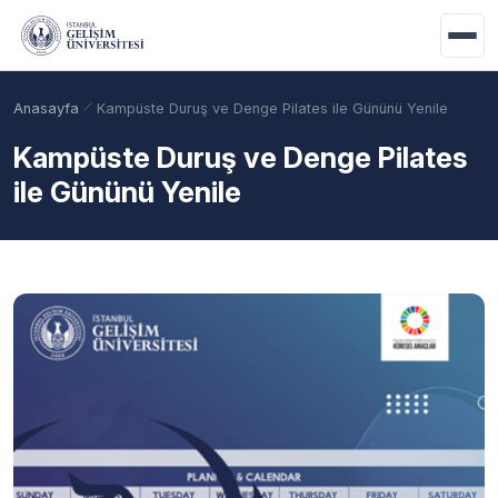
Ana içeriğe geç
Anasayfa
Kampüste Duruş ve Denge Pilates ile Gününü Yenile
Kampüste Duruş ve Denge Pilates
ile Gününü Yenile
Akademik Takvim
Burslar
Taban Puanlar