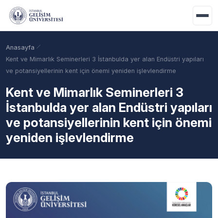
Ana içeriğe geç
Anasayfa
Kent ve Mimarlık Seminerleri 3 İstanbulda yer alan Endüstri yapıları
ve potansiyellerinin kent için önemi yeniden işlevlendirme
Kent ve Mimarlık Seminerleri 3
İstanbulda yer alan Endüstri yapıları
ve potansiyellerinin kent için önemi
yeniden işlevlendirme
Akademik Takvim
Burslar
Taban Puanlar