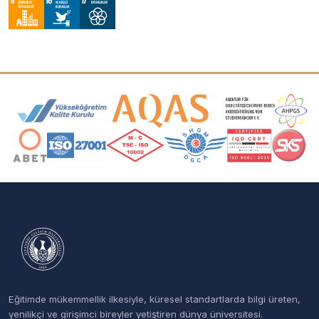
Akreditasyon ve Üyelik Logoları
Eğitimde mükemmellik ilkesiyle, küresel standartlarda bilgi üreten,
yenilikçi ve girişimci bireyler yetiştiren dünya üniversitesi.