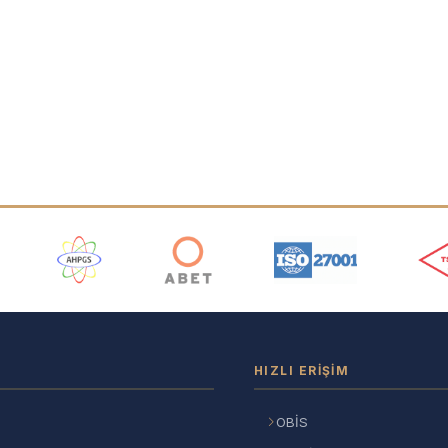
ı
HIZLI ERIŞIM
OBİS