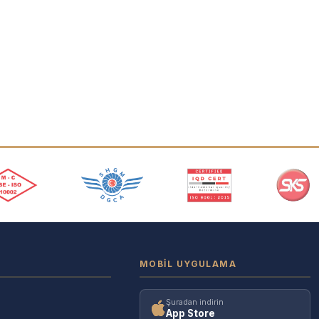
MOBIL UYGULAMA
Şuradan indirin
App Store