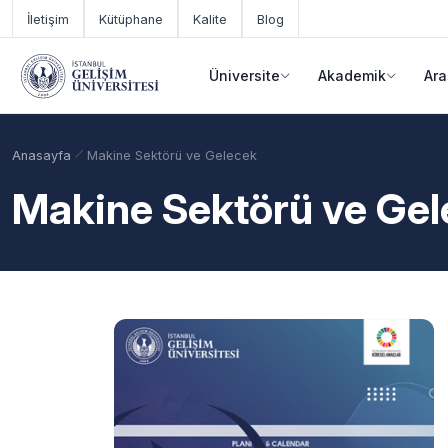
Ana içeriğe geç
İletişim
Kütüphane
Kalite
Blog
Üniversite
Akademik
Ara
Anasayfa
Makine Sektörü ve Gelecek
Makine Sektörü ve Ge
Akademik Takvim
Burslar
Taban Puanlar