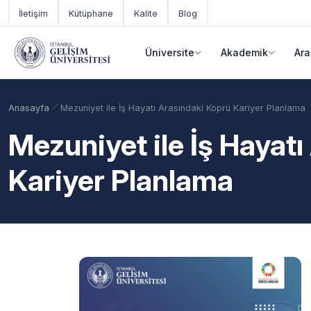
Ana içeriğe geç
İletişim
Kütüphane
Kalite
Blog
Üniversite
Akademik
Ara
Anasayfa
Mezuniyet ile İş Hayatı Arasındaki Köprü Kariyer Planlama
Mezuniyet ile İş Hayat
Kariyer Planlama
Akademik Takvim
Burslar
Taban Puanlar