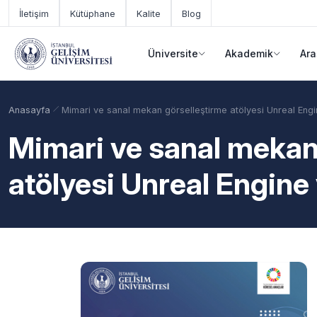
Ana içeriğe geç
İletişim
Kütüphane
Kalite
Blog
Üniversite
Akademik
Ara
Anasayfa
Mimari ve sanal mekan görselleştirme atölyesi Unreal Engin
Mimari ve sanal mekan
atölyesi Unreal Engine 
Akademik Takvim
Burslar
Taban Puanlar