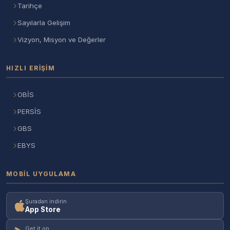
Tarihçe
Sayılarla Gelişim
Vizyon, Misyon ve Değerler
HIZLI ERIŞIM
OBİS
PERSİS
GBS
EBYS
MOBIL UYGULAMA
Şuradan indirin
App Store
Get it on