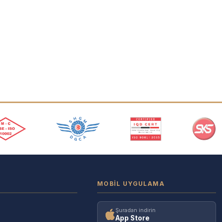
MOBIL UYGULAMA
Şuradan indirin
App Store