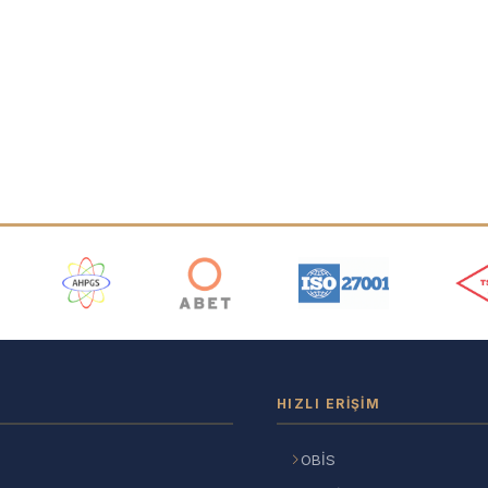
ı
HIZLI ERIŞIM
OBİS