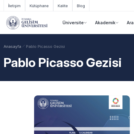
Ana içeriğe geç
İletişim
Kütüphane
Kalite
Blog
Üniversite
Akademik
Ara
Anasayfa
Pablo Picasso Gezisi
Pablo Picasso Gezisi
Akademik Takvim
Burslar
Taban Puanlar