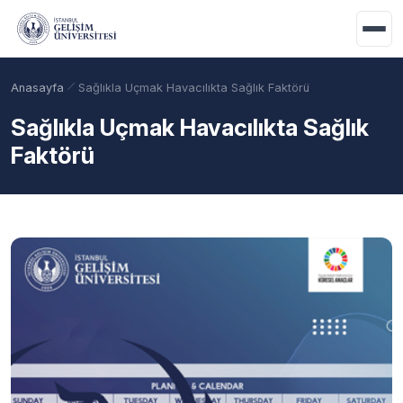
Ana içeriğe geç
Anasayfa
Sağlıkla Uçmak Havacılıkta Sağlık Faktörü
Sağlıkla Uçmak Havacılıkta Sağlık
Faktörü
Akademik Takvim
Burslar
Taban Puanlar