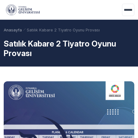
Ana içeriğe geç
Anasayfa
Satılık Kabare 2 Tiyatro Oyunu Provası
Satılık Kabare 2 Tiyatro Oyunu
Provası
Akademik Takvim
Burslar
Taban Puanlar