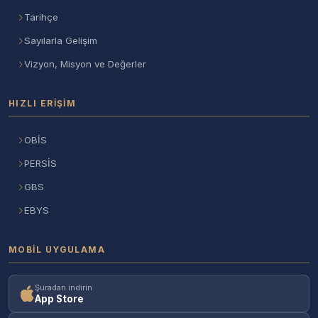
Tarihçe
Sayılarla Gelişim
Vizyon, Misyon ve Değerler
HIZLI ERIŞIM
OBİS
PERSİS
GBS
EBYS
MOBIL UYGULAMA
Şuradan indirin
App Store