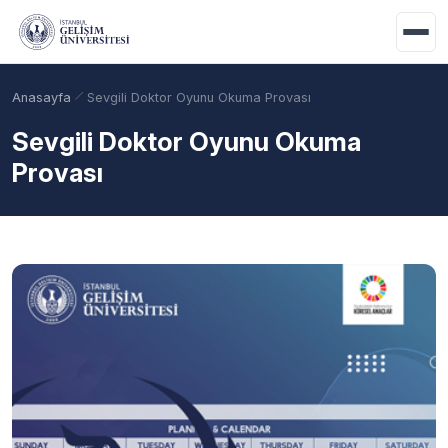
Ana içeriğe geç
Anasayfa
Sevgili Doktor Oyunu Okuma Provası
Sevgili Doktor Oyunu Okuma
Provası
Akademik Takvim
Burslar
Taban Puanlar