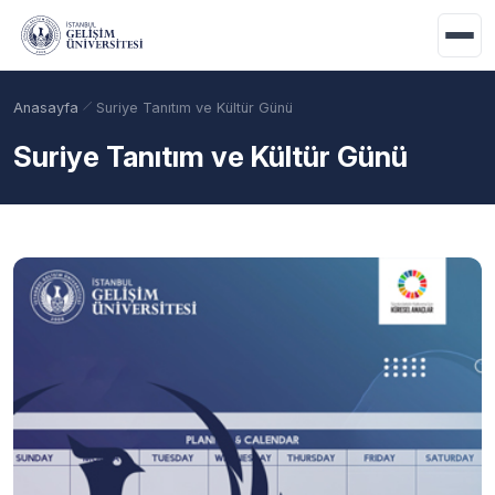
Ana içeriğe geç
Anasayfa
Suriye Tanıtım ve Kültür Günü
Suriye Tanıtım ve Kültür Günü
Akademik Takvim
Burslar
Taban Puanlar