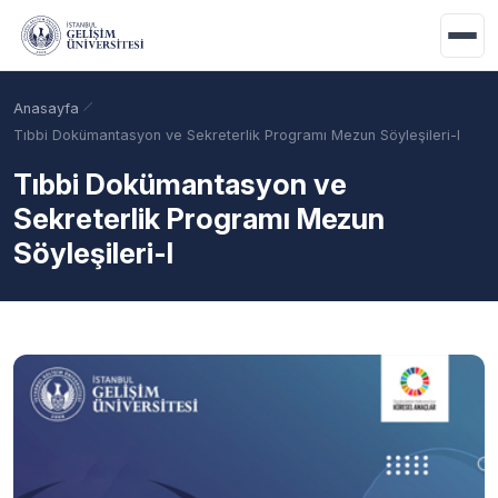
Ana içeriğe geç
Anasayfa
Tıbbi Dokümantasyon ve Sekreterlik Programı Mezun Söyleşileri-I
Tıbbi Dokümantasyon ve
Sekreterlik Programı Mezun
Söyleşileri-I
Akademik Takvim
Burslar
Taban Puanlar